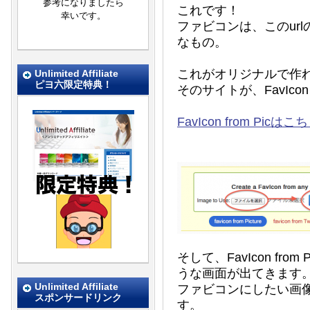
参考になりましたら
これです！
幸いです。
ファビコンは、このur
なもの。
これがオリジナルで作
Unlimited Affiliate
ピヨ六限定特典！
そのサイトが、FavIcon 
FavIcon from Picはこ
そして、FavIcon fr
うな画面が出てきます
Unlimited Affiliate
ファビコンにしたい画
スポンサードリンク
す。